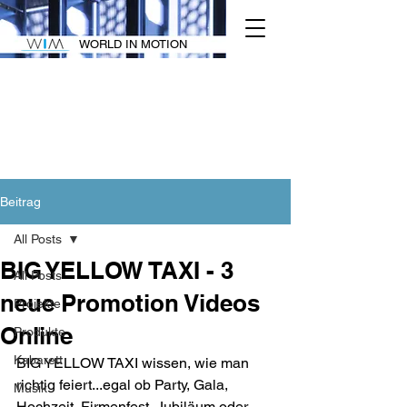
WORLD IN MOTION
Beitrag
All Posts
BIG YELLOW TAXI - 3
All Posts
neue Promotion Videos
Projekte
Online
Produkte
Kabarett
BIG YELLOW TAXI wissen, wie man 
richtig feiert...egal ob Party, Gala, 
Musik
Hochzeit, Firmenfest, Jubiläum oder 