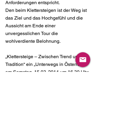
Anforderungen entspricht.
Den beim Klettersteigen ist der Weg ist 
das Ziel und das Hochgefühl und die 
Aussicht am Ende einer 
unvergesslichen Tour die 
wohlverdiente Belohnung.
„Klettersteige – Zwischen Trend und 
Tradition“ ein „Unterwegs in Österreich“ 
am Samstag, 15.03. 2014 um 16.30 Uhr 
in ORF 2.
Eine Produktion des ORF 
Oberösterreich.
Gestaltung:               Bernhard Gerstmair
Kamera:                     Bernhard 