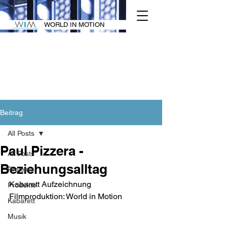
WORLD IN MOTION
Beitrag
All Posts
Paul Pizzera -
All Posts
Beziehungsalltag
Projekte
Kabarett Aufzeichnung 
Produkte
Filmproduktion: World in Motion 
Kabarett
Musik