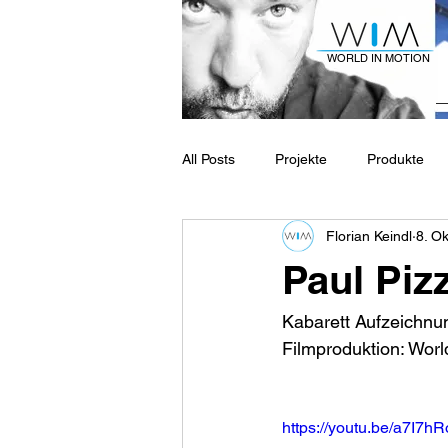
WORLD IN MOTION
All Posts
Projekte
Produkte
Florian Keindl
8. Ok
Paul Piz
Kabarett Aufzeichnu
Filmproduktion: Worl
https://youtu.be/a7I7h