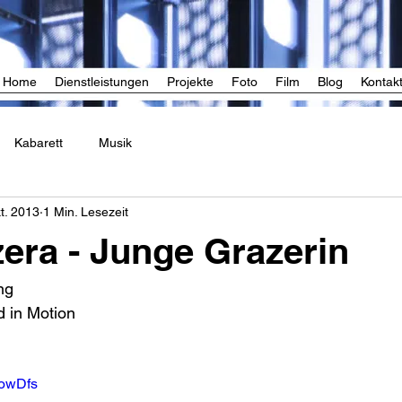
Home
Dienstleistungen
Projekte
Foto
Film
Blog
Kontak
Kabarett
Musik
t. 2013
1 Min. Lesezeit
zera - Junge Grazerin
ng 
d in Motion 
RowDfs