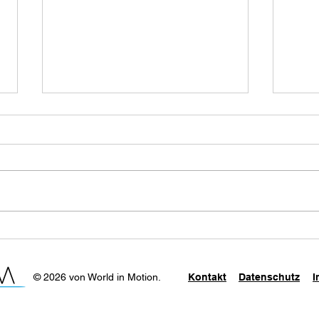
Paul Pizzera: Sex & Drugs
Paul
& Klei'n'kunst
Som
© 2026 von World in Motion.
Kontakt
Datenschutz
I