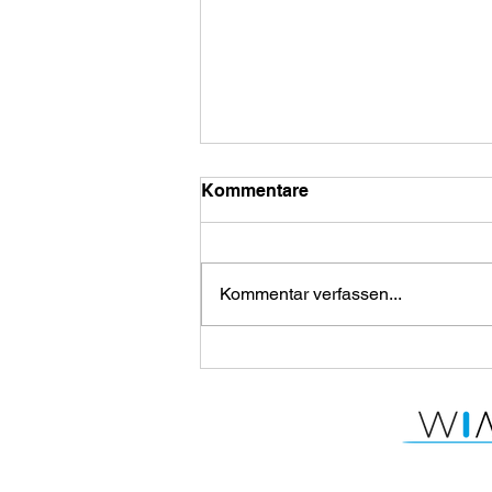
Kommentare
Kommentar verfassen...
Kabarett | daBerrer |
ausgepopt - ein schräger
(Heimat)Abend