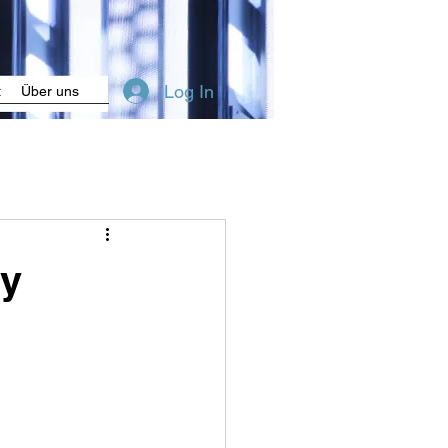
Log In
t
Über uns
ey