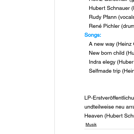
   Hubert Schnauer 
   Rudy Pfann (voca
   René Pichler (dru
Songs:
   A new way (Heinz
   New born child (
   Indra elegy (Hub
   Selfmade trip (He
LP-Erstveröffentlich
undteilweise neu arr
Heaven (Hubert Schna
Musik