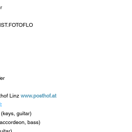
r
ARTIST.FOTOFLO
fer
thof Linz 
www.posthof.at
:
 (keys, guitar)
 (accordeon, bass)
uitar)