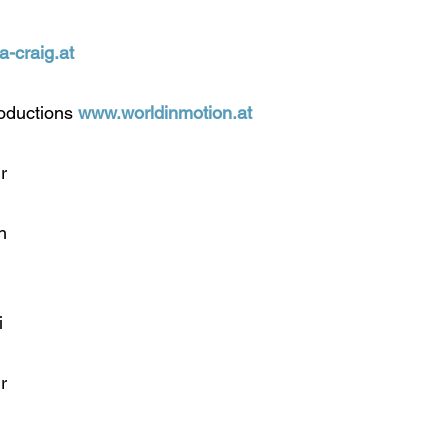
-craig.at
roductions 
www.worldinmotion.at
r
h
i
r