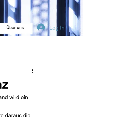
Log In
t
Über uns
nz
nd wird ein 
e daraus die 