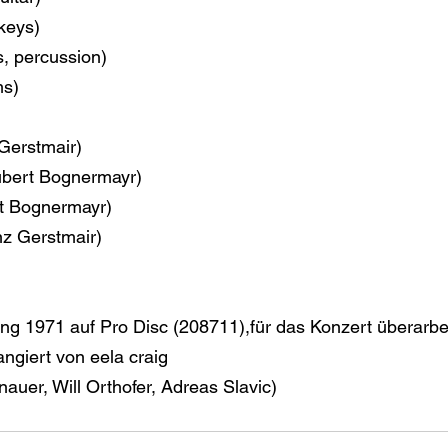
(keys)
ls, percussion)
ms)
 Gerstmair)
Hubert Bognermayr)
ert Bognermayr)
inz Gerstmair)
ung 1971 auf Pro Disc (208711),für das Konzert überarbei
angiert von eela craig
uer, Will Orthofer, Adreas Slavic)