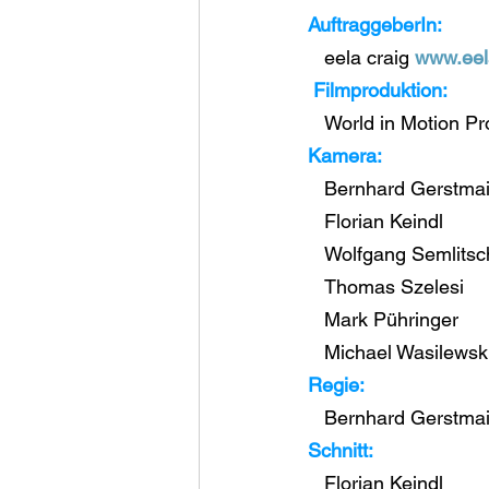
AuftraggeberIn:
   eela craig 
www.eela
 Filmproduktion:
   World in Motion P
Kamera:
   Bernhard Gerstmai
   Florian Keindl
   Wolfgang Semlitsc
   Thomas Szelesi
   Mark Pühringer
   Michael Wasilewsk
Regie:
   Bernhard Gerstmai
Schnitt:
   Florian Keindl