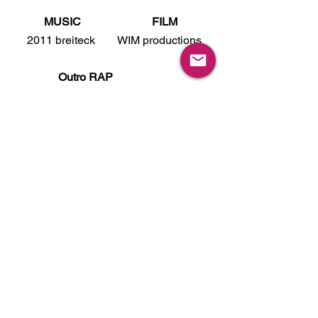
 MUSIC   
FILM
     2011 breiteck        WIM productions
 Outro RAP
                   JAMIN
Alle ansehen
Aktuelle Beiträge